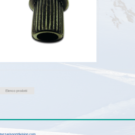
Elenco prodotti
tazzarisportdivision.com