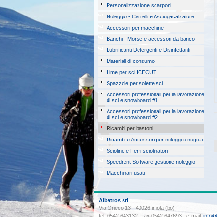
Personalizzazione scarponi
Noleggio - Carrelli e Asciugacalzature
Accessori per macchine
Banchi - Morse e accessori da banco
Lubrificanti Detergenti e Disinfettanti
Materiali di consumo
Lime per sci ICECUT
Spazzole per solette sci
Accessori professionali per la lavorazione
di sci e snowboard #1
Accessori professionali per la lavorazione
di sci e snowboard #2
Ricambi per bastoni
Ricambi e Accessori per noleggi e negozi
Scioline e Ferri sciolinatori
Speedrent Software gestione noleggio
Macchinari usati
Albatros srl
Via Grieco 13 - 40026 imola (bo)
tel. 0542 643132 - fax 0542 647693 - e-mail:
info@