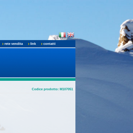
rete vendita
link
contatti
Codice prodotto: M107051