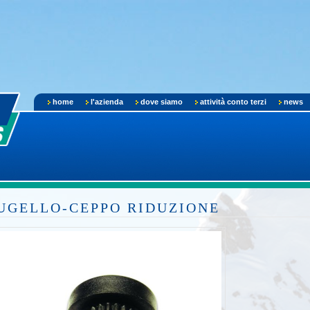
home
l'azienda
dove siamo
attività conto terzi
news
UGELLO-CEPPO RIDUZIONE