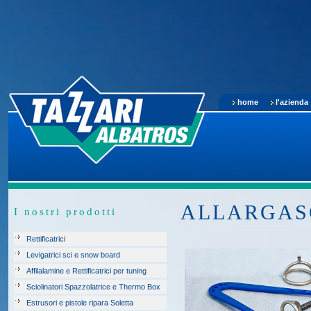
home
l'azienda
ALLARGAS
I nostri prodotti
Rettificatrici
Levigatrici sci e snow board
Affilalamine e Rettificatrici per tuning
Sciolinatori Spazzolatrice e Thermo Box
Estrusori e pistole ripara Soletta