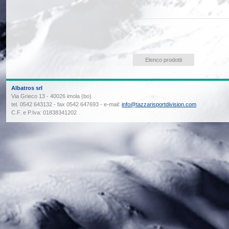
Elenco prodotti
Albatros srl
Via Grieco 13 - 40026 imola (bo)
tel. 0542 643132 - fax 0542 647693 - e-mail:
info@tazzarisportdivision.com
C.F. e P.Iva: 01838341202