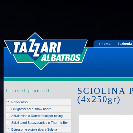
home
l'azienda
SCIOLINA 
I nostri prodotti
(4x250gr)
Rettificatrici
Levigatrici sci e snow board
Affilalamine e Rettificatrici per tuning
Sciolinatori Spazzolatrice e Thermo Box
Estrusori e pistole ripara Soletta